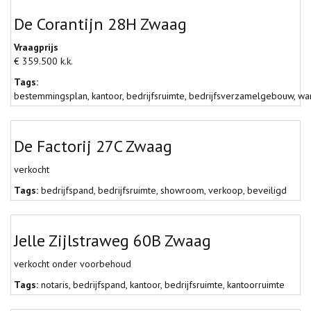
De Corantijn 28H Zwaag
Vraagprijs
€ 359.500 k.k.
Tags:
bestemmingsplan
,
kantoor
,
bedrijfsruimte
,
bedrijfsverzamelgebouw
,
wa
De Factorij 27C Zwaag
verkocht
Tags:
bedrijfspand
,
bedrijfsruimte
,
showroom
,
verkoop
,
beveiligd
Jelle Zijlstraweg 60B Zwaag
verkocht onder voorbehoud
Tags:
notaris
,
bedrijfspand
,
kantoor
,
bedrijfsruimte
,
kantoorruimte