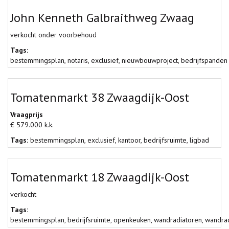
John Kenneth Galbraithweg Zwaag
verkocht onder voorbehoud
Tags:
bestemmingsplan
,
notaris
,
exclusief
,
nieuwbouwproject
,
bedrijfspanden
Tomatenmarkt 38 Zwaagdijk-Oost
Vraagprijs
€ 579.000 k.k.
Tags:
bestemmingsplan
,
exclusief
,
kantoor
,
bedrijfsruimte
,
ligbad
Tomatenmarkt 18 Zwaagdijk-Oost
verkocht
Tags:
bestemmingsplan
,
bedrijfsruimte
,
openkeuken
,
wandradiatoren
,
wandrad