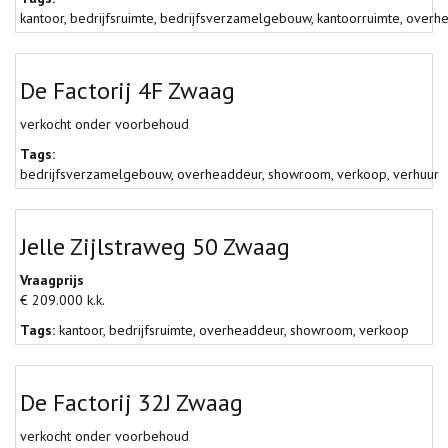
kantoor
,
bedrijfsruimte
,
bedrijfsverzamelgebouw
,
kantoorruimte
,
overh
De Factorij 4F Zwaag
verkocht onder voorbehoud
Tags:
bedrijfsverzamelgebouw
,
overheaddeur
,
showroom
,
verkoop
,
verhuur
Jelle Zijlstraweg 50 Zwaag
Vraagprijs
€ 209.000 k.k.
Tags:
kantoor
,
bedrijfsruimte
,
overheaddeur
,
showroom
,
verkoop
De Factorij 32J Zwaag
verkocht onder voorbehoud