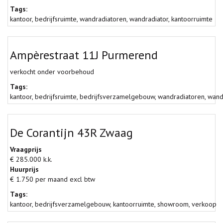
Tags:
kantoor
,
bedrijfsruimte
,
wandradiatoren
,
wandradiator
,
kantoorruimte
Ampèrestraat 11J Purmerend
verkocht onder voorbehoud
Tags:
kantoor
,
bedrijfsruimte
,
bedrijfsverzamelgebouw
,
wandradiatoren
,
wand
De Corantijn 43R Zwaag
Vraagprijs
€ 285.000 k.k.
Huurprijs
€ 1.750 per maand excl btw
Tags:
kantoor
,
bedrijfsverzamelgebouw
,
kantoorruimte
,
showroom
,
verkoop