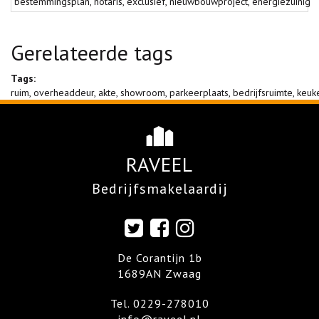
bestemmingsplan
,
notaris
,
exclusief
,
nieuwbouwproject
,
energiezuinig
Gerelateerde tags
Tags:
ruim
,
overheaddeur
,
akte
,
showroom
,
parkeerplaats
,
bedrijfsruimte
,
keuk
RAVEEL
Bedrijfsmakelaardij
De Corantijn 1b
1689AN Zwaag
Tel.
0229-278010