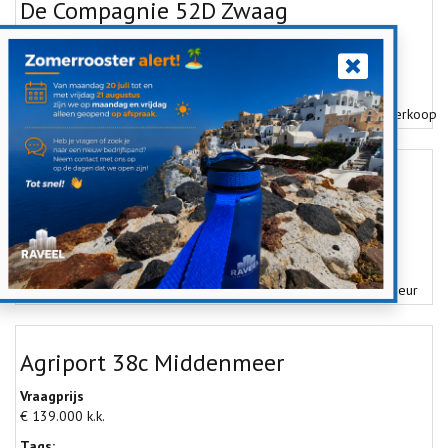
De Compagnie 52D Zwaag
Vraagprijs
€ 97.500 k.k.
Tags:
kantoor
,
bedrijfsverzamelgebouw
,
overheaddeur
,
showroom
,
verkoop
Electronweg 14-001 Hoorn
Vraagprijs
€ 129.950 v.o.n.
Tags:
notaris
,
exclusief
,
nieuwbouwproject
,
bedrijfsruimte
,
overheaddeur
Agriport 38c Middenmeer
Vraagprijs
€ 139.000 k.k.
Tags: