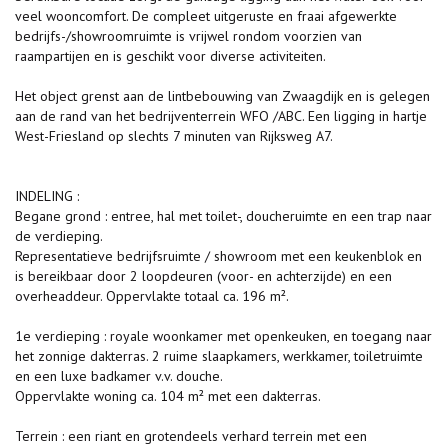
veel wooncomfort. De compleet uitgeruste en fraai afgewerkte
bedrijfs-/showroomruimte is vrijwel rondom voorzien van
raampartijen en is geschikt voor diverse activiteiten.
Het object grenst aan de lintbebouwing van Zwaagdijk en is gelegen
aan de rand van het bedrijventerrein WFO /ABC. Een ligging in hartje
West-Friesland op slechts 7 minuten van Rijksweg A7.
INDELING :
Begane grond : entree, hal met toilet-, doucheruimte en een trap naar
de verdieping.
Representatieve bedrijfsruimte / showroom met een keukenblok en
is bereikbaar door 2 loopdeuren (voor- en achterzijde) en een
overheaddeur. Oppervlakte totaal ca. 196 m².
1e verdieping : royale woonkamer met openkeuken, en toegang naar
het zonnige dakterras. 2 ruime slaapkamers, werkkamer, toiletruimte
en een luxe badkamer v.v. douche.
Oppervlakte woning ca. 104 m² met een dakterras.
Terrein : een riant en grotendeels verhard terrein met een