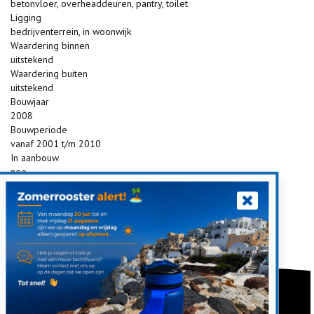
betonvloer, overheaddeuren, pantry, toilet
Ligging
bedrijventerrein, in woonwijk
Waardering binnen
uitstekend
Waardering buiten
uitstekend
Bouwjaar
2008
Bouwperiode
vanaf 2001 t/m 2010
In aanbouw
nee
Bedrijfsruimte
Bedrijfshal oppervlakte
180 m²
Deel dit object