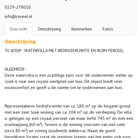
0229-278010
info@raveel.nl
Overzicht
Omschrijving
Kenmerken
Foto's
Omschrijving
TE KOOP : WATERVILLA MET BEDRIJSFRUIMTE EN RUIM PERCEEL
ALGEMEEN :
Deze watervilla is een prachtige kans voor dé ondernemer welke op
zoek is naar een royale werkplek aan huis. Dit object biedt veel
wooncomfort en geeft u de ruimte om te ondernemen aan huis.
Representatieve bedrijfsruimte van ca. 180 m² op de begane grond
met een zeer luxe woning van ca. 104 m² op de verdieping. De villa
is gelegen op een royaal perceel van maar liefst 745 m² en met een
overkapping (60 m²). Tevens is de woning voorzien van een ruim
(circa 80 m²) en zonnig (zuidwest) dakterras. Naast de goed
bereikbare locatie zorgt de gunstige ligging aan het water ook voor