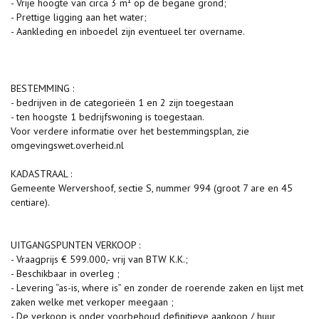
- Vrije hoogte van circa 3 m¹ op de begane grond;
- Prettige ligging aan het water;
- Aankleding en inboedel zijn eventueel ter overname.
BESTEMMING :
- bedrijven in de categorieën 1 en 2 zijn toegestaan
- ten hoogste 1 bedrijfswoning is toegestaan.
Voor verdere informatie over het bestemmingsplan, zie
omgevingswet.overheid.nl
KADASTRAAL :
Gemeente Wervershoof, sectie S, nummer 994 (groot 7 are en 45
centiare).
UITGANGSPUNTEN VERKOOP :
- Vraagprijs € 599.000,- vrij van BTW K.K.;
- Beschikbaar in overleg ;
- Levering “as-is, where is” en zonder de roerende zaken en lijst met
zaken welke met verkoper meegaan ;
- De verkoop is onder voorbehoud definitieve aankoop / huur