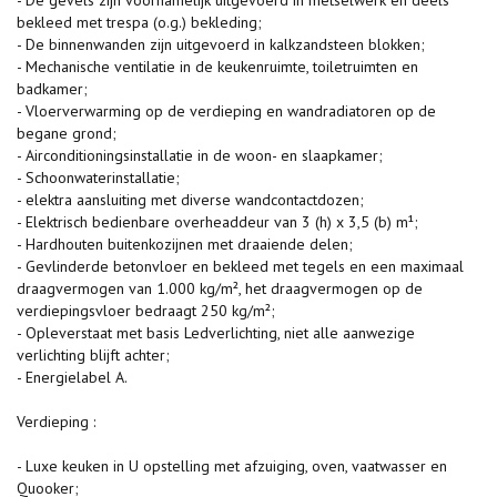
- De gevels zijn voornamelijk uitgevoerd in metselwerk en deels
bekleed met trespa (o.g.) bekleding;
- De binnenwanden zijn uitgevoerd in kalkzandsteen blokken;
- Mechanische ventilatie in de keukenruimte, toiletruimten en
badkamer;
- Vloerverwarming op de verdieping en wandradiatoren op de
begane grond;
- Airconditioningsinstallatie in de woon- en slaapkamer;
- Schoonwaterinstallatie;
- elektra aansluiting met diverse wandcontactdozen;
- Elektrisch bedienbare overheaddeur van 3 (h) x 3,5 (b) m¹;
- Hardhouten buitenkozijnen met draaiende delen;
- Gevlinderde betonvloer en bekleed met tegels en een maximaal
draagvermogen van 1.000 kg/m², het draagvermogen op de
verdiepingsvloer bedraagt 250 kg/m²;
- Opleverstaat met basis Ledverlichting, niet alle aanwezige
verlichting blijft achter;
- Energielabel A.
Verdieping :
- Luxe keuken in U opstelling met afzuiging, oven, vaatwasser en
Quooker;