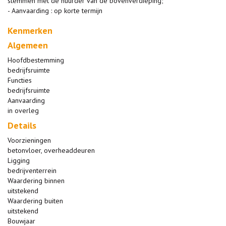
stemmen met de huurder van de bovenverdieping;
- Aanvaarding : op korte termijn
Kenmerken
Algemeen
Hoofdbestemming
bedrijfsruimte
Functies
bedrijfsruimte
Aanvaarding
in overleg
Details
Voorzieningen
betonvloer, overheaddeuren
Ligging
bedrijventerrein
Waardering binnen
uitstekend
Waardering buiten
uitstekend
Bouwjaar