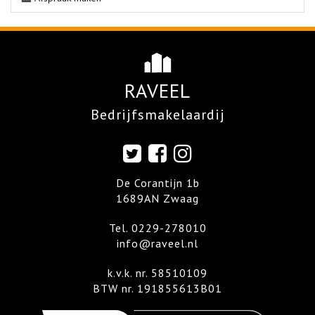
RAVEEL
Bedrijfsmakelaardij
De Corantijn 1b
1689AN Zwaag
Tel.
0229-278010
info@raveel.nl
k.v.k. nr. 58510109
BTW nr. 191855613B01