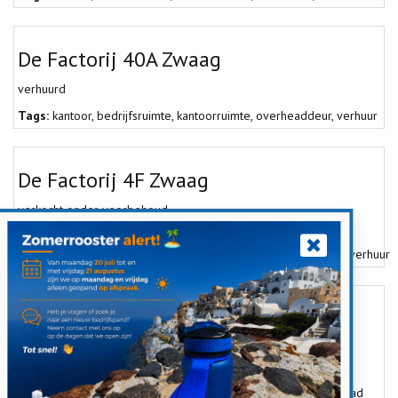
De Factorij 40A Zwaag
verhuurd
Tags:
kantoor
,
bedrijfsruimte
,
kantoorruimte
,
overheaddeur
,
verhuur
De Factorij 4F Zwaag
verkocht onder voorbehoud
Tags:
bedrijfsverzamelgebouw
,
overheaddeur
,
showroom
,
verkoop
,
verhuur
Tomatenmarkt 38 Zwaagdijk-Oost
Vraagprijs
€ 579.000 k.k.
Tags:
bestemmingsplan
,
exclusief
,
kantoor
,
bedrijfsruimte
,
ligbad