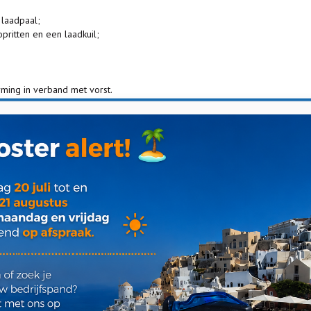
 laadpaal;
pritten en een laadkuil;
rming in verband met vorst.
lijk), groot circa 4.940 m².
ing van elektra, gas en water.
zijn voor huurder. Alles wordt gekeurd en werkend opgeleverd.
ruimte.