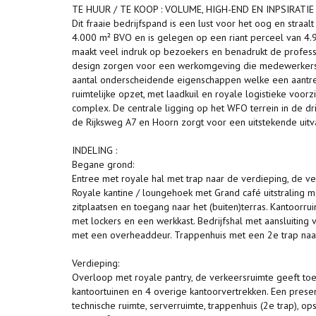
TE HUUR / TE KOOP : VOLUME, HIGH-END EN INPSIRATIE 
Dit fraaie bedrijfspand is een lust voor het oog en straalt 
4.000 m² BVO en is gelegen op een riant perceel van 4.
maakt veel indruk op bezoekers en benadrukt de profession
design zorgen voor een werkomgeving die medewerkers in
aantal onderscheidende eigenschappen welke een aantrek
ruimtelijke opzet, met laadkuil en royale logistieke voor
complex. De centrale ligging op het WFO terrein in de d
de Rijksweg A7 en Hoorn zorgt voor een uitstekende uitva
INDELING :
Begane grond:
Entree met royale hal met trap naar de verdieping, de v
Royale kantine / loungehoek met Grand café uitstraling me
zitplaatsen en toegang naar het (buiten)terras. Kantoorru
met lockers en een werkkast. Bedrijfshal met aansluitin
met een overheaddeur. Trappenhuis met een 2e trap naar
Verdieping:
Overloop met royale pantry, de verkeersruimte geeft toe
kantoortuinen en 4 overige kantoorvertrekken. Een presen
technische ruimte, serverruimte, trappenhuis (2e trap), 