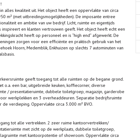
!
in alles kwaliteit uit. Het object heeft een oppervlakte van circa
950 m² (met uitbreidingsmogelijkheden). De imposante entree
aliteit en ambitie van uw bedrijf. Licht, ruimte en eigentijds
spireert en klanten vertrouwen geeft. Het object heeft echt een
kingskracht heeft op personeel en is “high end” afgewerkt. De
zieningen zorgen voor een efficiënte en praktisch gebruik van het
riehoek Hoorn, Medemblik, Enkhuizen op slechts 7 autominuten van
lsbasis.
erkeersruimte geeft toegang tot alle ruimten op de begane grond.
t o.a. een bar, uitgebreide keuken, koffiecorner, diverse
imte / presentatieruimte, dubbele toiletgroep, magazijn, garderobe
g voor werkplekken en 3 overheaddeuren. Separatie bedrijfsruimte
 de verdieping. Oppervlakte circa 3.000 m² BVO.
gang tot alle vertrekken. 2 zeer ruime kantoorvertrekken/
tatieruimte met zicht op de werkplaats, dubbele toiletgroep,
opslagruimte met kantoorpotentie of showroom. Oppervlakte circa