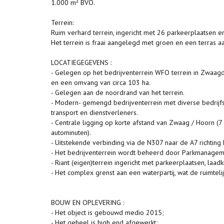
1.000 m² BVO.
Terrein:
Ruim verhard terrein, ingericht met 26 parkeerplaatsen e
Het terrein is fraai aangelegd met groen en een terras aa
LOCATIEGEGEVENS :
- Gelegen op het bedrijventerrein WFO terrein in Zwaagdi
en een omvang van circa 103 ha.
- Gelegen aan de noordrand van het terrein.
- Modern- gemengd bedrijventerrein met diverse bedrijfsac
transport en dienstverleners.
- Centrale ligging op korte afstand van Zwaag / Hoorn (7
autominuten).
- Uitstekende verbinding via de N307 naar de A7 richti
- Het bedrijventerrein wordt beheerd door Parkmanage
- Riant (eigen)terrein ingericht met parkeerplaatsen, laadk
- Het complex grenst aan een waterpartij, wat de ruimtelij
BOUW EN OPLEVERING :
- Het object is gebouwd medio 2015;
- Het geheel is high end afgewerkt;