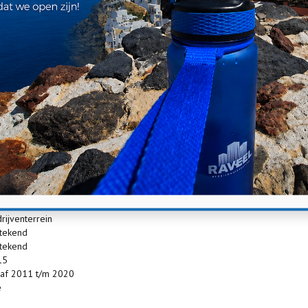
gvuldigheid is samengesteld is Raveel Bedrijfsmakelaardij niet
formatie die in deze publicatie vermeld staan. Aan deze gegevens
rijfsruimte
rijfsruimte
overleg
onvloer, krachtstroom, lichtstraten, loading docks, overheaddeuren,
try, toilet
rijventerrein
stekend
stekend
15
af 2011 t/m 2020
e