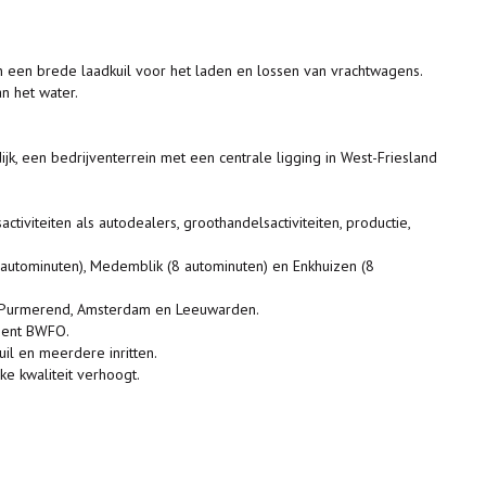
n een brede laadkuil voor het laden en lossen van vrachtwagens.
n het water.
jk, een bedrijventerrein met een centrale ligging in West-Friesland
tiviteiten als autodealers, groothandelsactiviteiten, productie,
 autominuten), Medemblik (8 autominuten) en Enkhuizen (8
ng Purmerend, Amsterdam en Leeuwarden.
ment BWFO.
uil en meerdere inritten.
ke kwaliteit verhoogt.