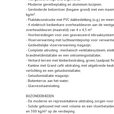
- Moderne gevelbeplating en aluminium kozijnen;
- Gevlinderde betonvloer (begane grond) met een maxim
kg/m².
- Platdakconstructie met PVC dakbedekking (o.g.) en meerd
- 4 elektrisch bedienbare overheaddeuren aan de westgev
overheaddeuren (maaiveld) van 4 x 4,5 m¹
- Voorbereidingen voor een geavanceerd inbraaksyste
- Vloerverwarming met luchtwarmtepomp voor verwarme
- Gedeeltelijke vloerverwarming magazijn;
- Complete uitrusting : mechanisch ventilatiesysteem, elektr
brandmeldinstallatie en een ontruimingsistallatie;
- Verhard terrein met klinkerbestrating, groen, laadpaal fi
- Kantine met Grand café uitstraling, met uitgebreide keuke
verlichting en een geluidsinstallatie;
- Geluidsinstallatie magazijn;
- Buitenterras aan het water;
- Glasvezelaansluiting.
BIJZONDERHEDEN:
- De moderne en representatieve uitstraling zorgen voo
- Solide gebouwd met veel volume en een vloerbelasting
en 300 kg/m² op de verdieping