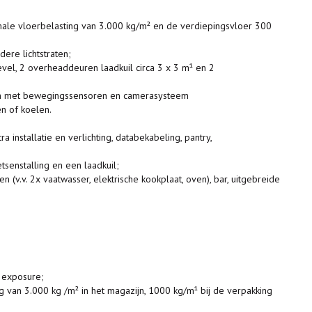
ale vloerbelasting van 3.000 kg/m² en de verdiepingsvloer 300
ere lichtstraten;
el, 2 overheaddeuren laadkuil circa 3 x 3 m¹ en 2
em met bewegingssensoren en camerasysteem
n of koelen.
a installatie en verlichting, databekabeling, pantry,
etsenstalling en een laadkuil;
n (v.v. 2x vaatwasser, elektrische kookplaat, oven), bar, uitgebreide
r exposure;
 van 3.000 kg /m² in het magazijn, 1000 kg/m¹ bij de verpakking