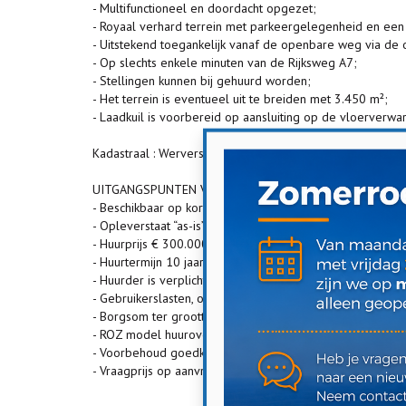
- Multifunctioneel en doordacht opgezet;
- Royaal verhard terrein met parkeergelegenheid en een
- Uitstekend toegankelijk vanaf de openbare weg via de o
- Op slechts enkele minuten van de Rijksweg A7;
- Stellingen kunnen bij gehuurd worden;
- Het terrein is eventueel uit te breiden met 3.450 m²;
- Laadkuil is voorbereid op aansluiting op de vloerverwa
Kadastraal : Wervershoof, sectie S, nummer 1127 (gedeelte
UITGANGSPUNTEN VERHUUR / VERKOOP:
- Beschikbaar op korte termijn, doch in overleg;
- Opleverstaat “as-is” en behoudens de stellingen.
- Huurprijs € 300.000,- excl. BTW per jaar.
- Huurtermijn 10 jaar (en minimaal 5 jaar);
- Huurder is verplicht contractant te worden voor de lever
- Gebruikerslasten, onderhoud en keuringen installaties 
- Borgsom ter grootte van 3 maanden bruto huur;
- ROZ model huurovereenkomst voor kantoor- en bedrijfs
- Voorbehoud goedkeuring en gunning verhuurder.
- Vraagprijs op aanvraag.