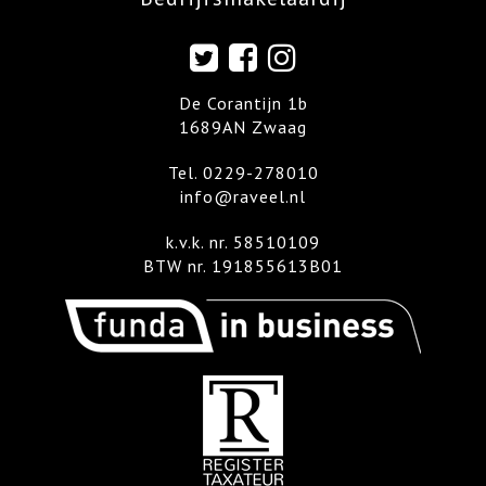
De Corantijn 1b
1689AN Zwaag
Tel.
0229-278010
info@raveel.nl
k.v.k. nr. 58510109
BTW nr. 191855613B01