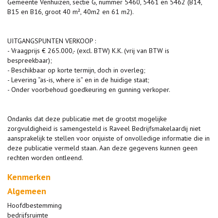
Gemeente Venhuizen, sectie G, nummer 5460, 5461 en 5462 (B14,
B15 en B16, groot 40 m², 40m2 en 61 m2).
UITGANGSPUNTEN VERKOOP :
- Vraagprijs € 265.000,- (excl. BTW) K.K. (vrij van BTW is
bespreekbaar);
- Beschikbaar op korte termijn, doch in overleg;
- Levering “as-is, where is” en in de huidige staat;
- Onder voorbehoud goedkeuring en gunning verkoper.
Ondanks dat deze publicatie met de grootst mogelijke
zorgvuldigheid is samengesteld is Raveel Bedrijfsmakelaardij niet
aansprakelijk te stellen voor onjuiste of onvolledige informatie die in
deze publicatie vermeld staan. Aan deze gegevens kunnen geen
rechten worden ontleend.
Kenmerken
Algemeen
Hoofdbestemming
bedrijfsruimte