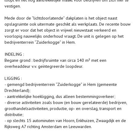
loopt en het nog aantrekkelijke maakt voor bedrijven om zich hier te
vestigen.
Mede door de “lichtdoorlatende” dakplaten is het object naast
opslagruimte ook uitermate geschikt als werkplaats. De recente bouw
zorgt er voor dat het object in vrijwel nieuwstaat verkeerd en
voorlopig nauwelijks onderhoud vraagt. De unit is gelegen op het
bedrijventerrein “Zuiderkogge” in Hem.
INDELING :
Begane grond : bedrijfsruimte van circa 140 m² met een
overheaddeur v.v. geïntegreerde loopdeur.
LIGGING :
- gemengd bedrijventerrein “Zuiderkogge” in Hem (gemeente
Drechterland);
- aantrekkelijke hoekligging, dus alleen bestemmingsverkeer;
- diverse activiteiten zoals bouw (en bouw gerelateerde) bedrijven,
groothandelsactiviteiten, productie, op- en overslag, transport en
distributie;
- op slechts 15 autominuten van Hoorn, Enkhuizen, Zwaagdijk en de
Rijksweg A7 richting Amsterdam en Leeuwarden.