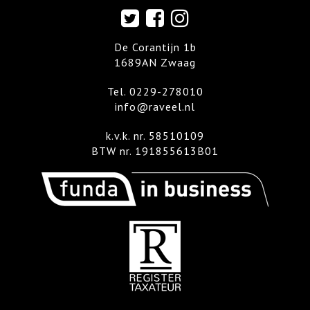
De Corantijn 1b
1689AN Zwaag
Tel.
0229-278010
info@raveel.nl
k.v.k. nr. 58510109
BTW nr. 191855613B01