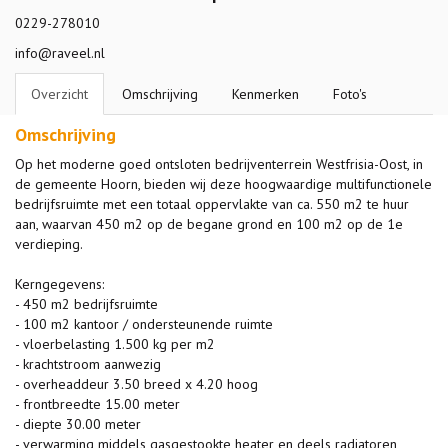
0229-278010
info@raveel.nl
Overzicht
Omschrijving
Kenmerken
Foto's
Omschrijving
Op het moderne goed ontsloten bedrijventerrein Westfrisia-Oost, in
de gemeente Hoorn, bieden wij deze hoogwaardige multifunctionele
bedrijfsruimte met een totaal oppervlakte van ca. 550 m2 te huur
aan, waarvan 450 m2 op de begane grond en 100 m2 op de 1e
verdieping.
Kerngegevens:
- 450 m2 bedrijfsruimte
- 100 m2 kantoor / ondersteunende ruimte
- vloerbelasting 1.500 kg per m2
- krachtstroom aanwezig
- overheaddeur 3.50 breed x 4.20 hoog
- frontbreedte 15.00 meter
- diepte 30.00 meter
- verwarming middels gasgestookte heater en deels radiatoren